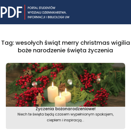
Skip
Mai
to
content
Me
Tag: wesołych świąt merry christmas wigilia
boże narodzenie święta życzenia
Życzenia bożonarodzeniowe!
Niech te święta będą czasem wypełnionym spokojem,
ciepłem i inspiracją...