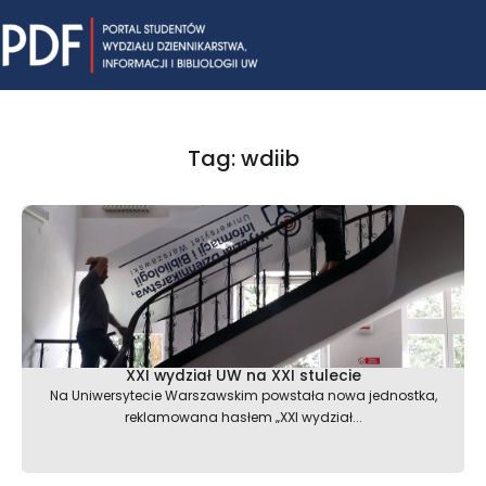
Skip
Mai
to
content
Me
Tag: wdiib
XXI wydział UW na XXI stulecie
Na Uniwersytecie Warszawskim powstała nowa jednostka,
reklamowana hasłem „XXI wydział...