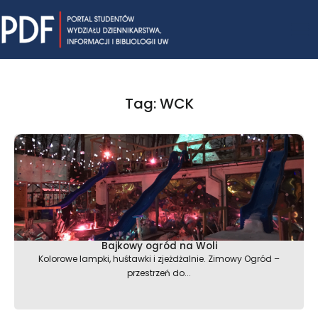
Skip
Mai
to
content
Me
Tag: WCK
Bajkowy ogród na Woli
Kolorowe lampki, huśtawki i zjeżdżalnie. Zimowy Ogród –
przestrzeń do...