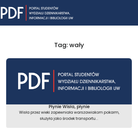
Skip
Mai
to
content
Me
Tag: wały
Płynie Wisła, płynie
Wisła przez wieki zapewniała warszawiakom pokarm,
służyła jako środek transportu...