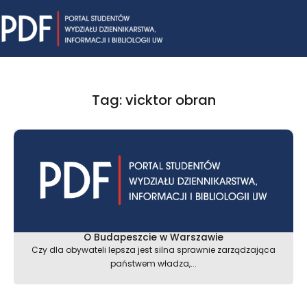
Skip
Mai
to
content
Me
Tag: vicktor obran
O Budapeszcie w Warszawie
Czy dla obywateli lepsza jest silna sprawnie zarządzająca
państwem władza,...