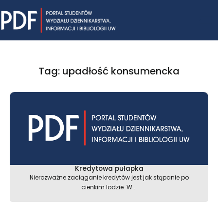
Skip
Mai
to
content
Me
Tag: upadłość konsumencka
Kredytowa pułapka
Nierozważne zaciąganie kredytów jest jak stąpanie po
cienkim lodzie. W...