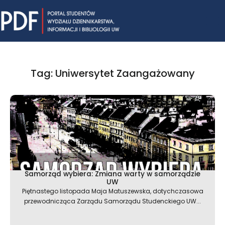
Skip
Mai
to
content
Me
Tag: Uniwersytet Zaangażowany
Samorząd wybiera: Zmiana warty w samorządzie
UW
Piętnastego listopada Maja Matuszewska, dotychczasowa
przewodnicząca Zarządu Samorządu Studenckiego UW...