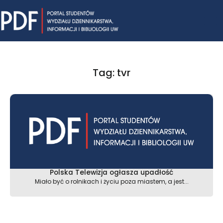
Skip
Mai
to
content
Me
Tag: tvr
Polska Telewizja ogłasza upadłość
Miało być o rolnikach i życiu poza miastem, a jest...