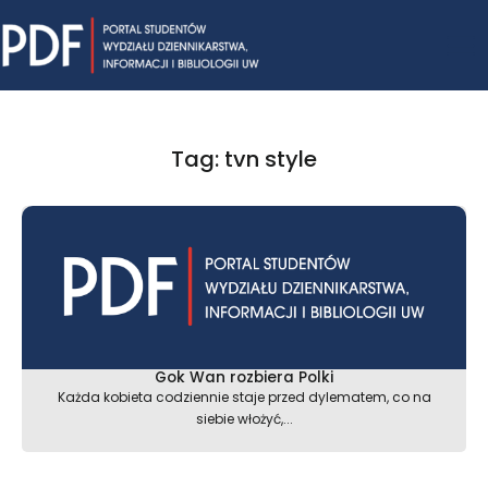
Skip
Mai
to
content
Me
Tag: tvn style
Gok Wan rozbiera Polki
Każda kobieta codziennie staje przed dylematem, co na
siebie włożyć,...