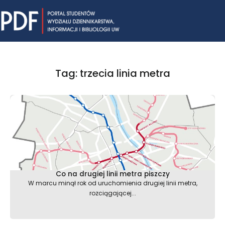
Skip
Mai
to
content
Me
Tag: trzecia linia metra
Co na drugiej linii metra piszczy
W marcu minął rok od uruchomienia drugiej linii metra,
rozciągającej...