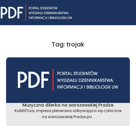
Skip
Mai
to
content
Me
Tag: trojak
Muzyczna dilerka na warszawskiej Pradze
KulMIXTura, impreza plenerowa odbywająca się cyklicznie
na warszawskiej Pradze po...