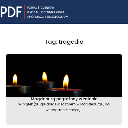
Skip
Mai
to
content
Me
Tag: tragedia
Magdeburg pogrążony w żałobie
W piątek (20 grudnia) wieczorem w Magdeburgu, na
wschodzie Niemiec,...