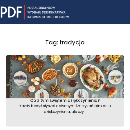
Skip
Mai
to
content
Me
Tag: tradycja
Co z tym świętem dziękczynienia?
Każdy kiedyś słyszał o słynnym Amerykańskim dniu
dziękczynienia, ale czy...