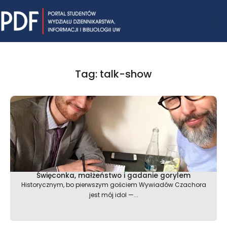
Skip
Mai
to
content
Me
Tag: talk-show
Święconka, małżeństwo i gadanie gorylem
Historycznym, bo pierwszym gościem Wywiadów Czachora
jest mój idol —...