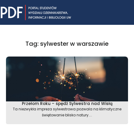
Skip
Mai
to
content
Me
Tag: sylwester w warszawie
Przełom Roku – spędź Sylwestra nad Wisłą
Ta niezwykła impreza sylwestrowa pozwala na klimatyczne
świętowanie blisko natury....