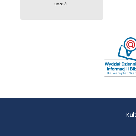
uczcić...
Kul