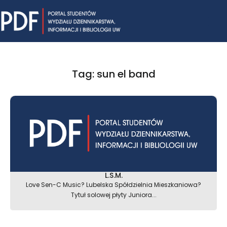
Skip
Mai
to
content
Me
Tag: sun el band
L.S.M.
Love Sen-C Music? Lubelska Spółdzielnia Mieszkaniowa?
Tytuł solowej płyty Juniora...