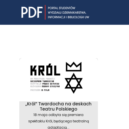
Skip
to
content
„Król” Twardocha na deskach
Teatru Polskiego
18 maja odbyła się premiera
spektaklu Król, będącego teatralną
adaptacją...