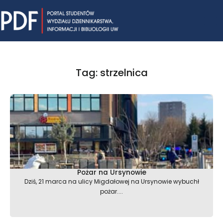
Skip
Mai
to
content
Me
Tag: strzelnica
Pożar na Ursynowie
Dziś, 21 marca na ulicy Migdałowej na Ursynowie wybuchł
pożar....