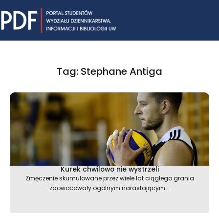
Skip
Mai
to
content
Me
Tag: Stephane Antiga
Kurek chwilowo nie wystrzeli
Zmęczenie skumulowane przez wiele lat ciągłego grania
zaowocowały ogólnym narastającym...