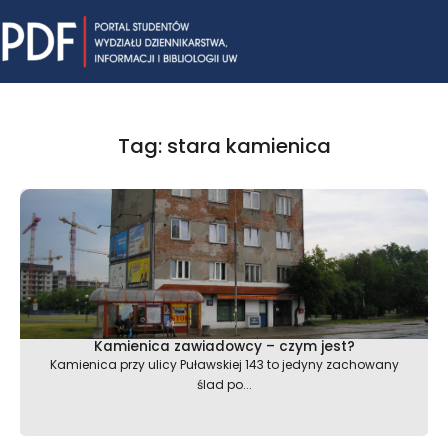
Skip
Mai
to
content
Me
Tag: stara kamienica
Kamienica zawiadowcy – czym jest?
Kamienica przy ulicy Puławskiej 143 to jedyny zachowany
ślad po...