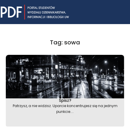
Skip
Mai
to
content
Me
Tag: sowa
Śpisz?
Patrzysz, a nie widzisz. Uparcie koncentrujesz się na jednym
punkcie....