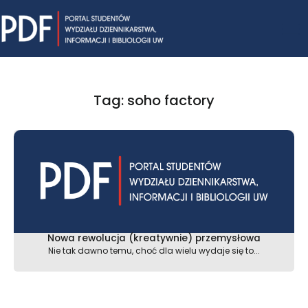
Skip
Mai
to
content
Me
Tag: soho factory
Nowa rewolucja (kreatywnie) przemysłowa
Nie tak dawno temu, choć dla wielu wydaje się to...