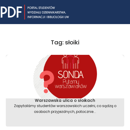
Skip
Mai
to
content
Me
Tag: słoiki
Warszawska ulica o słoikach
Zapytaliśmy studentów warszawskich uczelni, co sądzą o
osobach przyjezdnych, potocznie...