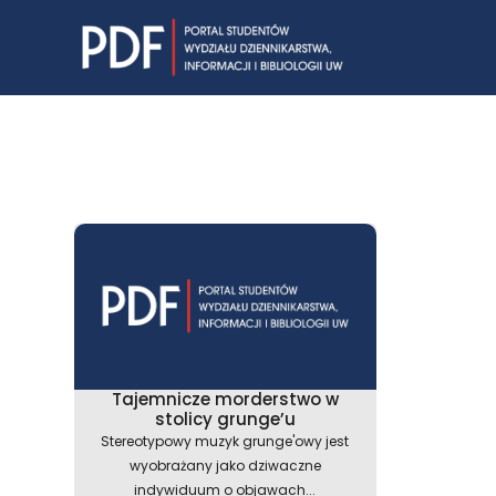
Skip
to
content
Tajemnicze morderstwo w
stolicy grunge’u
Stereotypowy muzyk grunge'owy jest
wyobrażany jako dziwaczne
indywiduum o objawach...