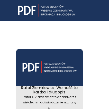
Skip
to
content
Rafał Ziemkiewicz: Wolność to
kartka i długopis
Rafał A. Ziemkiewicz to dziennikarz z
wieloletnim doświadczeniem, znany
z...