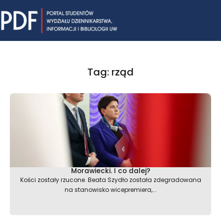
Skip
Mai
to
content
Me
Tag: rząd
Morawiecki. I co dalej?
Kości zostały rzucone. Beata Szydło została zdegradowana
na stanowisko wicepremiera,...