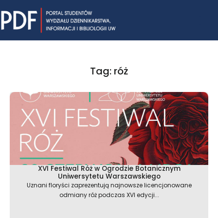
Skip
Mai
to
content
Me
Tag: róż
XVI Festiwal Róż w Ogrodzie Botanicznym
Uniwersytetu Warszawskiego
Uznani floryści zaprezentują najnowsze licencjonowane
odmiany róż podczas XVI edycji...