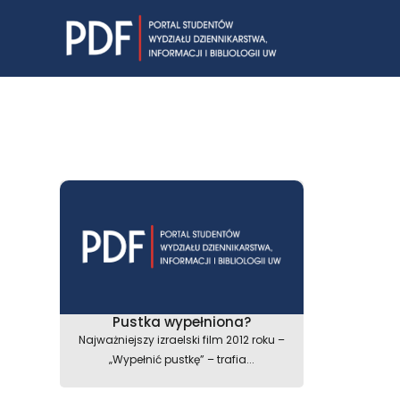
Skip
to
content
Pustka wypełniona?
Najważniejszy izraelski film 2012 roku –
„Wypełnić pustkę” – trafia...