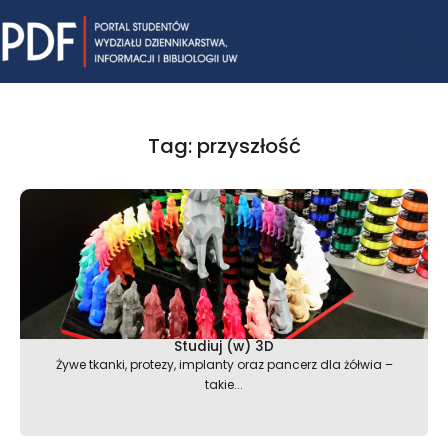
Skip
Mai
to
content
Me
Tag: przyszłość
Studiuj (w) 3D
Żywe tkanki, protezy, implanty oraz pancerz dla żółwia –
takie...