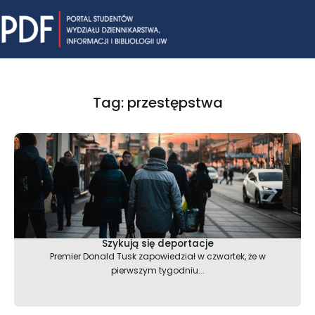
Skip
Mai
to
content
Me
Tag: przestępstwa
Szykują się deportacje
Premier Donald Tusk zapowiedział w czwartek, że w
pierwszym tygodniu...