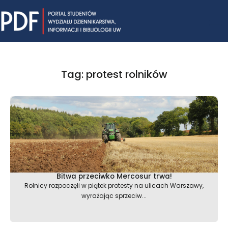
Skip
Mai
to
content
Me
Tag: protest rolników
Bitwa przeciwko Mercosur trwa!
Rolnicy rozpoczęli w piątek protesty na ulicach Warszawy,
wyrażając sprzeciw...