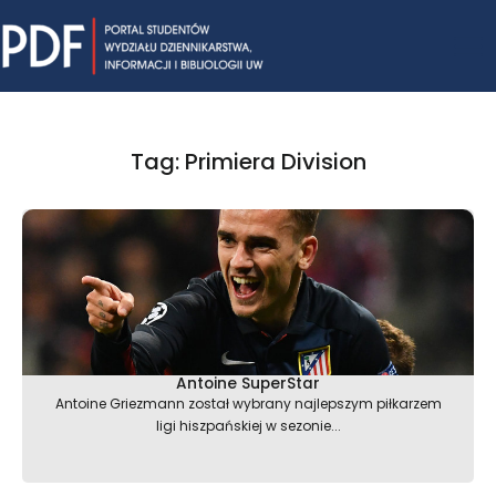
Skip
Mai
to
content
Me
Tag: Primiera Division
Antoine SuperStar
Antoine Griezmann został wybrany najlepszym piłkarzem
ligi hiszpańskiej w sezonie...