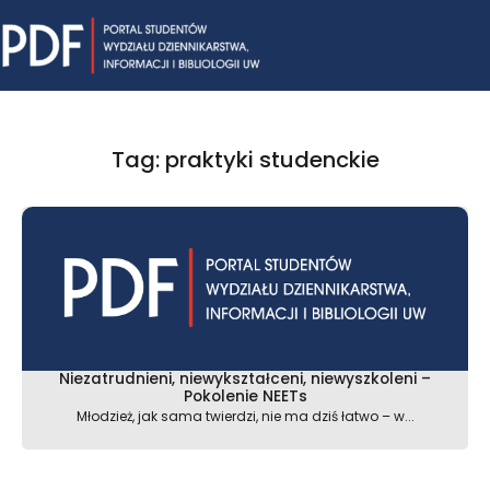
Skip
Mai
to
content
Me
Tag: praktyki studenckie
Niezatrudnieni, niewykształceni, niewyszkoleni –
Pokolenie NEETs
Młodzież, jak sama twierdzi, nie ma dziś łatwo – w...