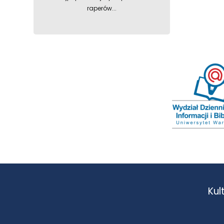
raperów...
Kul