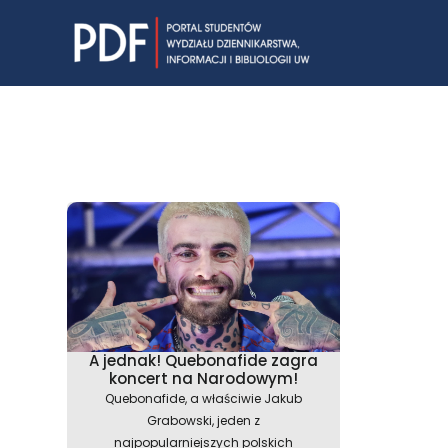
Skip
to
content
A jednak! Quebonafide zagra
koncert na Narodowym!
Quebonafide, a właściwie Jakub
Grabowski, jeden z
najpopularniejszych polskich