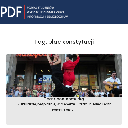
Skip
Mai
to
content
Me
Tag: plac konstytucji
Teatr pod chmurką
Kulturalnie, bezpłatnie, w plenerze – brzmi nieźle? Teatr
Polonia oraz...