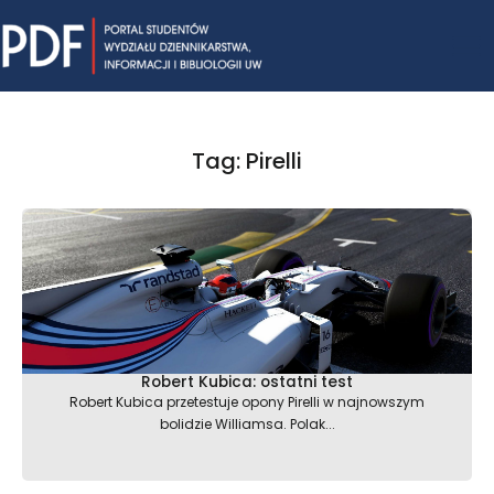
Skip
Mai
to
content
Me
Tag: Pirelli
Robert Kubica: ostatni test
Robert Kubica przetestuje opony Pirelli w najnowszym
bolidzie Williamsa. Polak...