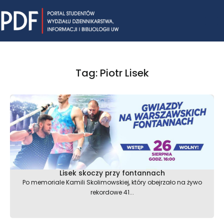
Skip
Mai
to
content
Me
Tag: Piotr Lisek
Lisek skoczy przy fontannach
Po memoriale Kamili Skolimowskiej, który obejrzało na żywo
rekordowe 41...