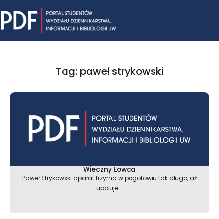
Skip
Mai
to
content
Me
Tag: paweł strykowski
Wieczny Łowca
Paweł Strykowski aparat trzyma w pogotowiu tak długo, aż
upoluje...