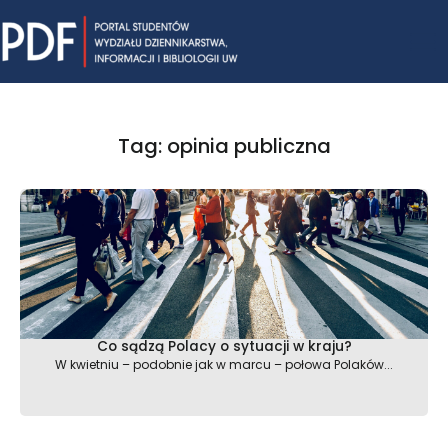
Skip
Mai
to
content
Me
Tag: opinia publiczna
Co sądzą Polacy o sytuacji w kraju?
W kwietniu – podobnie jak w marcu – połowa Polaków...