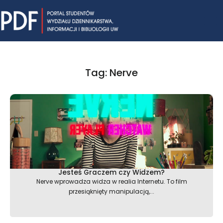
Skip
Mai
to
content
Me
Tag: Nerve
Jesteś Graczem czy Widzem?
Nerve wprowadza widza w realia Internetu. To film
przesiąknięty manipulacją,...