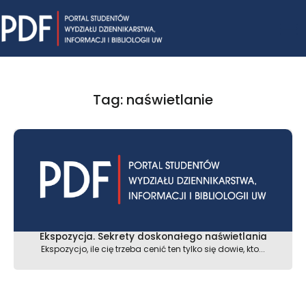
Skip
Mai
to
content
Me
Tag: naświetlanie
Ekspozycja. Sekrety doskonałego naświetlania
Ekspozycjo, ile cię trzeba cenić ten tylko się dowie, kto...