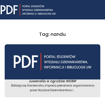
Skip
Mai
to
content
Me
Tag: nandu
Juwenalia w ogrodzie WDiNP
Zbliżają się Gardenalia, impreza plenerowa organizowana
przez Wydział Dziennikarstwa i...