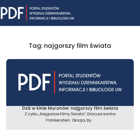
Skip
Mai
to
content
Me
Tag: najgorszy film świata
Dziś w kinie Muranów: najgorszy film świata
Z cyklu „Najgorsze Filmy Świata”, Dracula kontra
Frankenstein. Okazja, by...