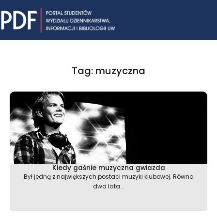
Skip
Mai
to
content
Me
Tag: muzyczna
Kiedy gaśnie muzyczna gwiazda
Był jedną z największych postaci muzyki klubowej. Równo
dwa lata...