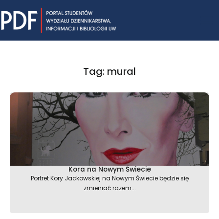
Skip
Mai
to
content
Me
Tag: mural
Kora na Nowym Świecie
Portret Kory Jackowskiej na Nowym Świecie będzie się
zmieniać razem...