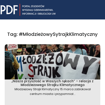
Skip
Mai
to
content
Me
Tag: #MłodzieżowySytrajkKlimatyczny
„Nasza przyszłość w Waszych rękach” – relacja z
Młodzieżowego Strajku Klimatycznego
Młodzieżowy Strajk Klimatyczny 15 marca zablokował
centrum miasta i przypomniał...