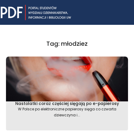
Skip
Mai
to
content
Me
Tag: młodziez
Nastolatki coraz częściej sięgają po e-papierosy
W Polsce po elektroniczne papierosy sięga co czwarta
dziewczyna i...