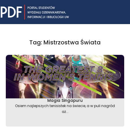
Skip
Mai
to
content
Me
Tag: Mistrzostwa Świata
Magia Singapuru
Osiem najlepszych tenisistek na świecie, a w puli nagród
aż...