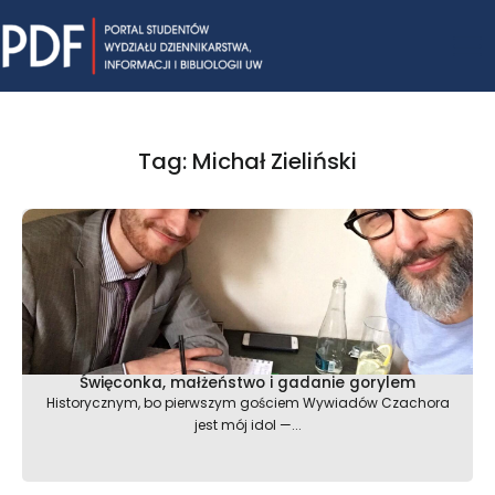
Skip
Mai
to
content
Me
Tag: Michał Zieliński
Święconka, małżeństwo i gadanie gorylem
Historycznym, bo pierwszym gościem Wywiadów Czachora
jest mój idol —...